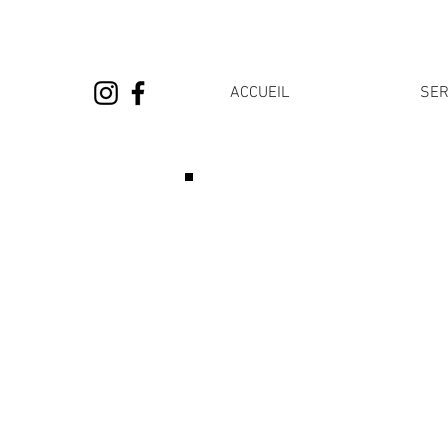
ACCUEIL
SER
Veuillez noter que vous p
vos barbiers o
Les rendez-vous sont lim
somme