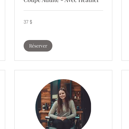
37 dollars
37 $
canadiens
Réserver