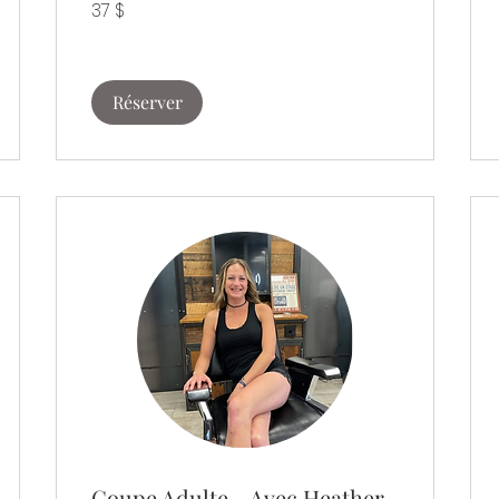
37 $
canadiens
Réserver
Coupe Adulte - Avec Heather