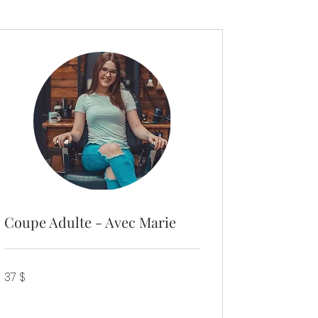
Coupe Adulte - Avec Marie
37 dollars
37 $
canadiens