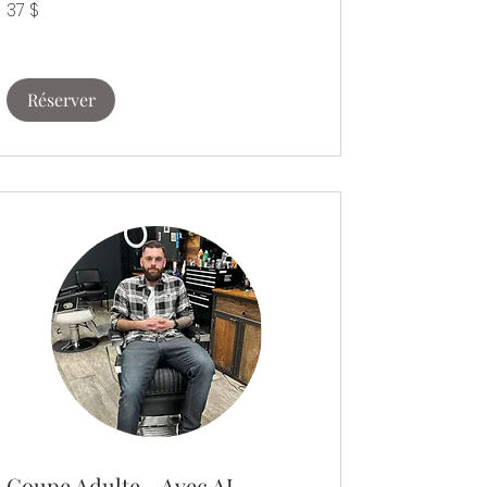
37 $
canadiens
Réserver
Coupe Adulte - Avec AJ