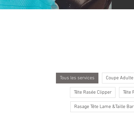
Tous les services
Coupe Adulte
Tête Rasée Clipper
Tête 
Rasage Tête Lame &Taille Ba