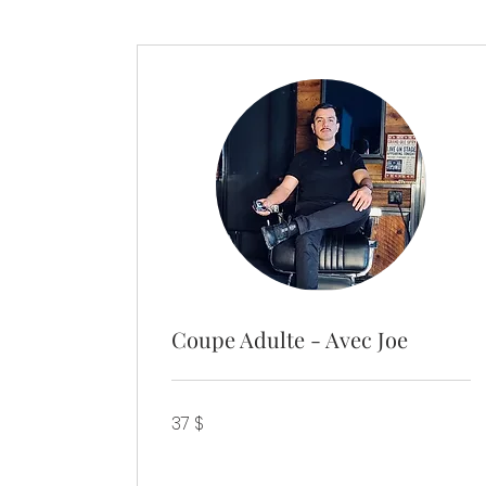
Coupe Adulte - Avec Joe
37 dollars
37 $
canadiens