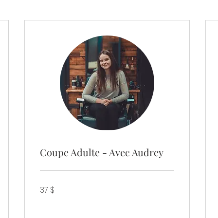
Coupe Adulte - Avec Audrey
37 dollars
37 $
canadiens