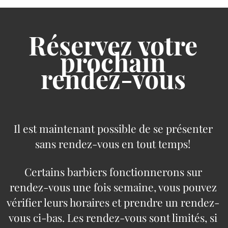
Réservez votre
prochain
rendez-vous
Il est maintenant possible de se présenter
sans rendez-vous en tout temps!
Certains barbiers fonctionnerons sur
rendez-vous une fois semaine, vous pouvez
vérifier leurs horaires et prendre un rendez-
vous ci-bas.
Les rendez-vous sont limités, si