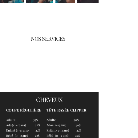
NOS SERVICES
CHEVEUX
COUPE RÉGULIÈRE
TÊTE RASÉE CLIPPER
Adulte 37$
Adulte 30
$
Ado (12-17 ans) 32
$
Ado (12-17 ans) 30$
Enfant (3-11 ans) 27$
Enfant (3-11 ans) 27$
Bébé (0 - 2 ans) 22$
Bébé (0 - 2 ans) 22$