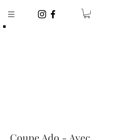
Veuillez noter que vous pouvez venir
sans
rendez-vous
en tout temps. Afin de satisfaire
toute la clientèle, vos barbiers ont des
journées sans rendez-vous et des journées
avec rendez-vous!
Les rendez-vous sont limités, si vous ne
parvenez pas à en prendre un, cela ne veut
pas dire que nous sommes complets, vous
pouvez vous présenter sans rendez-vous!
Coupe Ado - Avec