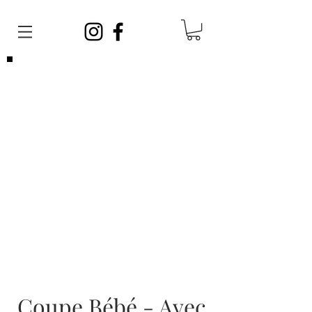
Veuillez noter que vous pouvez venir
sans
rendez-vous
en tout temps. Afin de satisfaire
toute la clientèle, vos barbiers ont des
journées sans rendez-vous et des journées
avec rendez-vous!
Les rendez-vous sont limités, si vous ne
parvenez pas à en prendre un, cela ne veut
pas dire que nous sommes complets, vous
pouvez vous présenter sans rendez-vous!
Coupe Bébé - Avec