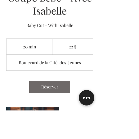
Isabelle
Baby Cut - With Isabelle
22 dollars
canadiens
20 min
2
22 $
0
m
Boulevard de la Cité-des-Jeunes
i
n
Réserver