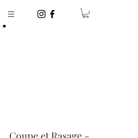
Veuillez noter que vous pouvez venir
sans
rendez-vous
en tout temps. Afin de satisfaire
toute la clientèle, vos barbiers ont des
journées sans rendez-vous et des journées
avec rendez-vous!
Les rendez-vous sont limités, si vous ne
parvenez pas à en prendre un, cela ne veut
pas dire que nous sommes complets, vous
pouvez vous présenter sans rendez-vous!
Coupe et Rasage -