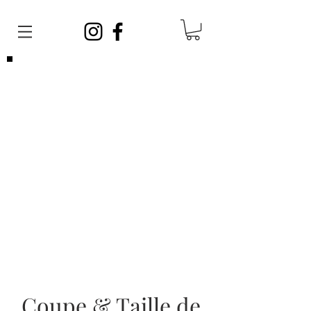
Veuillez noter que vous pouvez venir
sans
rendez-vous
en tout temps. Afin de satisfaire
toute la clientèle, vos barbiers ont des
journées sans rendez-vous et des journées
avec rendez-vous!
Les rendez-vous sont limités, si vous ne
parvenez pas à en prendre un, cela ne veut
pas dire que nous sommes complets, vous
pouvez vous présenter sans rendez-vous!
Coupe & Taille de