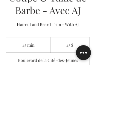
Barbe - Avec AJ
Haircut and Beard Trim - With AJ
43 dollars
canadiens
45 min
4
43 $
5
m
Boulevard de la Cité-des-Jeunes
i
n
Réserver
Au barbier Uppercuts
51 Boulevard de la Cité-des-Jeunes
Local 112, Vaudreuil-Dorion, QC J7V 8C1