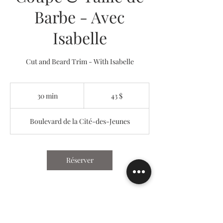
Barbe - Avec
Isabelle
Cut and Beard Trim - With Isabelle
43 dollars
canadiens
30 min
3
43 $
0
m
Boulevard de la Cité-des-Jeunes
i
n
Réserver