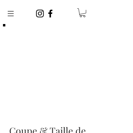
Veuillez noter que vous pouvez venir
sans
rendez-vous
en tout temps. Afin de satisfaire
toute la clientèle, vos barbiers ont des
journées sans rendez-vous et des journées
avec rendez-vous!
Les rendez-vous sont limités, si vous ne
parvenez pas à en prendre un, cela ne veut
pas dire que nous sommes complets, vous
pouvez vous présenter sans rendez-vous!
Coupe & Taille de