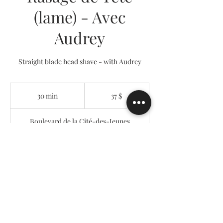
(lame) - Avec
Audrey
Straight blade head shave - with Audrey
37 dollars
canadiens
30 min
3
37 $
0
m
Boulevard de la Cité-des-Jeunes
i
n
Réserver