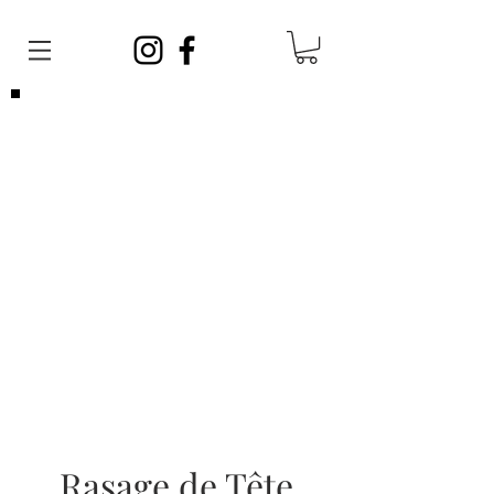
Veuillez noter que vous pouvez venir
sans
rendez-vous
en tout temps. Afin de satisfaire
toute la clientèle, vos barbiers ont des
journées sans rendez-vous et des journées
avec rendez-vous!
Les rendez-vous sont limités, si vous ne
parvenez pas à en prendre un, cela ne veut
pas dire que nous sommes complets, vous
pouvez vous présenter sans rendez-vous!
Rasage de Tête