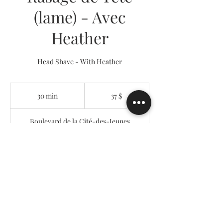
(lame) - Avec
Heather
Head Shave - With Heather
37 dollars
canadiens
30 min
3
37 $
0
m
Boulevard de la Cité-des-Jeunes
i
n
Réserver