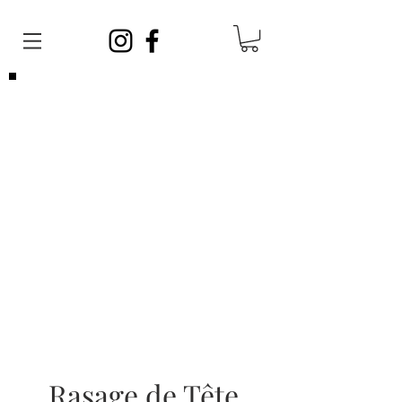
Veuillez noter que vous pouvez venir
sans
rendez-vous
en tout temps. Afin de satisfaire
toute la clientèle, vos barbiers ont des
journées sans rendez-vous et des journées
avec rendez-vous!
Les rendez-vous sont limités, si vous ne
parvenez pas à en prendre un, cela ne veut
pas dire que nous sommes complets, vous
pouvez vous présenter sans rendez-vous!
Rasage de Tête