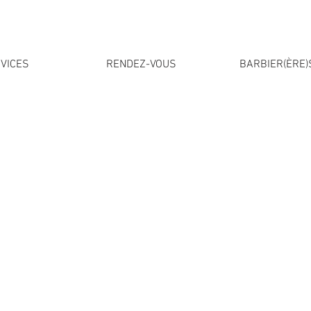
VICES
RENDEZ-VOUS
BARBIER(ÈRE)
ouvez venir
sans rendez-vous
en tout temps. Afin de satisfai
nt des journées sans rendez-vous et des journées avec ren
ités, si vous ne parvenez pas à en prendre un, cela ne veu
s complets, vous pouvez vous présenter sans rendez-vous