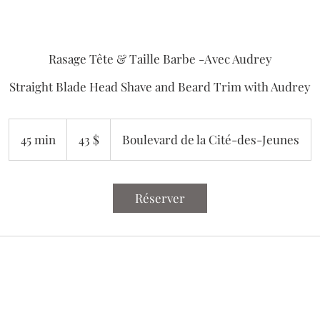
Rasage Tête & Taille Barbe -Avec Audrey
Straight Blade Head Shave and Beard Trim with Audrey
43 dollars
canadiens
45 min
4
43 $
Boulevard de la Cité-des-Jeunes
5
m
i
Réserver
n