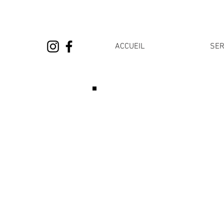
ACCUEIL
SER
Veuillez noter que vous p
vos barbiers o
Les rendez-vous sont lim
somme