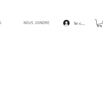
Se connecter
S
NOUS JOINDRE
re toute la clientèle,
dez-vous!
t pas dire que nous
!