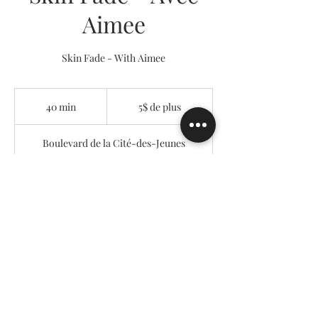
Aimee
Skin Fade - With Aimee
5$
de
40 min
4
5$ de plus
plus
0
m
Boulevard de la Cité-des-Jeunes
i
n
Réserver
Au barbier Uppercuts
51 Boulevard de la Cité-des-Jeunes
Local 112, Vaudreuil-Dorion, QC J7V 8C1