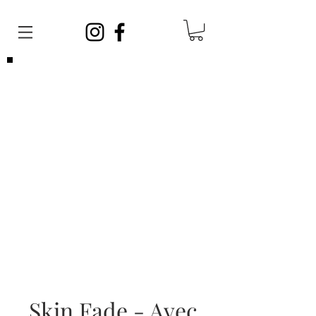
Veuillez noter que vous pouvez venir
sans
rendez-vous
en tout temps. Afin de satisfaire
toute la clientèle, vos barbiers ont des
journées sans rendez-vous et des journées
avec rendez-vous!
Les rendez-vous sont limités, si vous ne
parvenez pas à en prendre un, cela ne veut
pas dire que nous sommes complets, vous
pouvez vous présenter sans rendez-vous!
Skin Fade - Avec