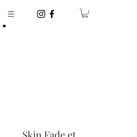
Veuillez noter que vous pouvez venir
sans
rendez-vous
en tout temps. Afin de satisfaire
toute la clientèle, vos barbiers ont des
journées sans rendez-vous et des journées
avec rendez-vous!
Les rendez-vous sont limités, si vous ne
parvenez pas à en prendre un, cela ne veut
pas dire que nous sommes complets, vous
pouvez vous présenter sans rendez-vous!
Skin Fade et