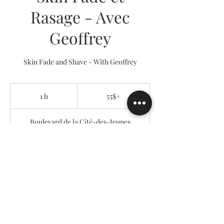
Rasage - Avec
Geoffrey
Skin Fade and Shave - With Geoffrey
55$+
1 h
1
55$+
Boulevard de la Cité-des-Jeunes
Réserver