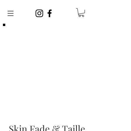
Veuillez noter que vous pouvez venir
sans
rendez-vous
en tout temps. Afin de satisfaire
toute la clientèle, vos barbiers ont des
journées sans rendez-vous et des journées
avec rendez-vous!
Les rendez-vous sont limités, si vous ne
parvenez pas à en prendre un, cela ne veut
pas dire que nous sommes complets, vous
pouvez vous présenter sans rendez-vous!
Skin Fade & Taille