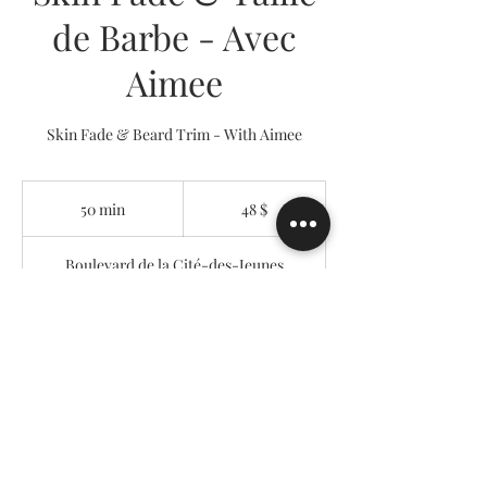
de Barbe - Avec
Aimee
Skin Fade & Beard Trim - With Aimee
48 dollars
canadiens
50 min
5
48 $
0
m
Boulevard de la Cité-des-Jeunes
i
n
Réserver