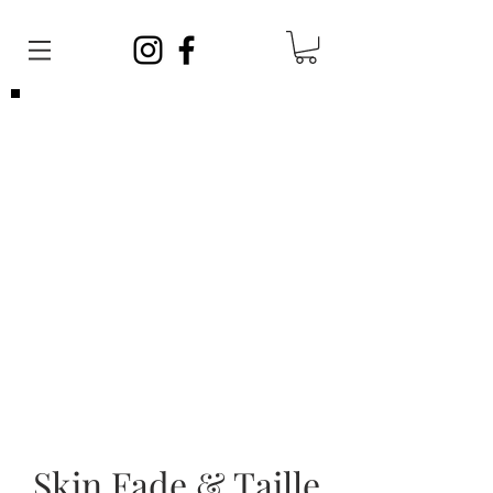
Veuillez noter que vous pouvez venir
sans
rendez-vous
en tout temps. Afin de satisfaire
toute la clientèle, vos barbiers ont des
journées sans rendez-vous et des journées
avec rendez-vous!
Les rendez-vous sont limités, si vous ne
parvenez pas à en prendre un, cela ne veut
pas dire que nous sommes complets, vous
pouvez vous présenter sans rendez-vous!
Skin Fade & Taille