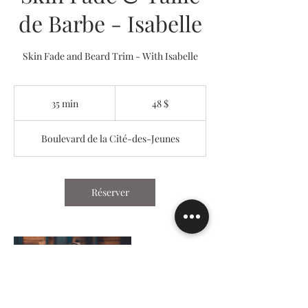
de Barbe - Isabelle
Skin Fade and Beard Trim - With Isabelle
48 dollars
canadiens
35 min
3
48 $
5
m
Boulevard de la Cité-des-Jeunes
i
n
Réserver