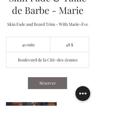
de Barbe - Marie
Skin Fade and Beard Trim - With Marie-Ève
48 dollars
canadiens
40 min
4
48 $
0
m
Boulevard de la Cité-des-Jeunes
i
n
Réserver