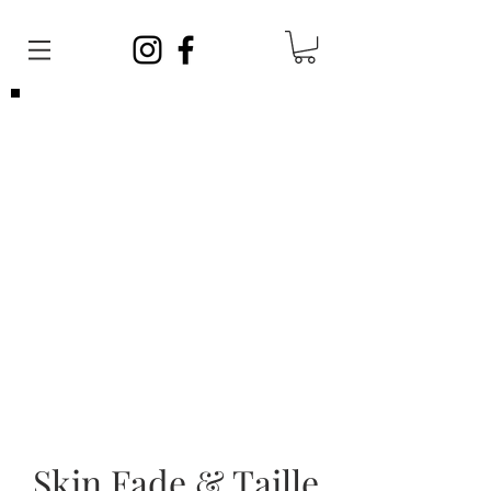
Veuillez noter que vous pouvez venir
sans
rendez-vous
en tout temps. Afin de satisfaire
toute la clientèle, vos barbiers ont des
journées sans rendez-vous et des journées
avec rendez-vous!
Les rendez-vous sont limités, si vous ne
parvenez pas à en prendre un, cela ne veut
pas dire que nous sommes complets, vous
pouvez vous présenter sans rendez-vous!
Skin Fade & Taille